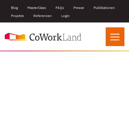
Blog
MasterClass
FAQs
Presse
Publikationen
Projekte
Referenzen
Login