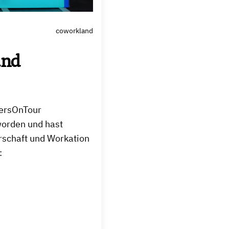
coworkland
and
ersOnTour
worden und hast
rschaft und Workation
: