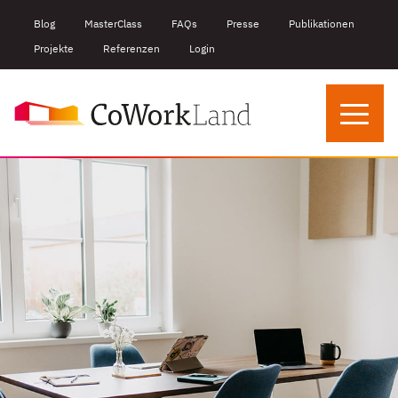
Blog
MasterClass
FAQs
Presse
Publikationen
Projekte
Referenzen
Login