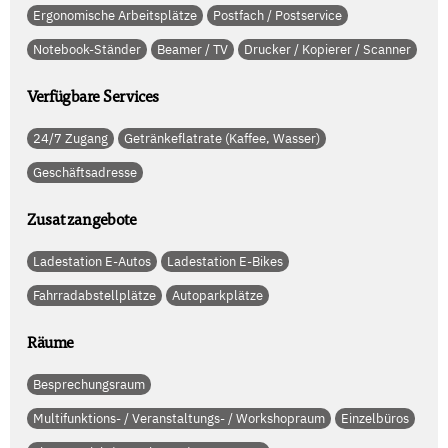
Ergonomische Arbeitsplätze
Postfach / Postservice
Notebook-Ständer
Beamer / TV
Drucker / Kopierer / Scanner
Verfügbare Services
24/7 Zugang
Getränkeflatrate (Kaffee, Wasser)
Geschäftsadresse
Zusatzangebote
Ladestation E-Autos
Ladestation E-Bikes
Fahrradabstellplätze
Autoparkplätze
Räume
Besprechungsraum
Multifunktions- / Veranstaltungs- / Workshopraum
Einzelbüros